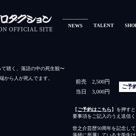
TALENT
SHO
NEWS
って聴く、落語の中の死生観〜
前売
2,500円
ご予
当日
3,000円
【
ご予約はこちら
】を押すと
要事項をご記入のうえ送信く
世之介芸歴50周年を記念し
落研に所属している大学生は【