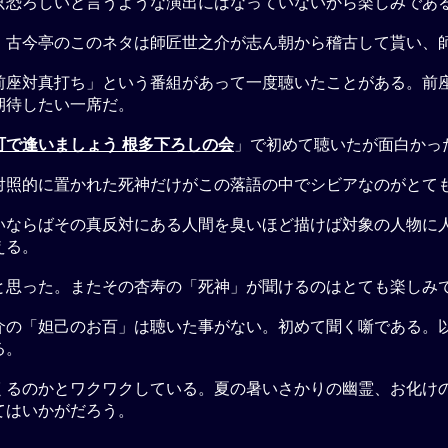
只恐ろしいと言うような演出にはなっていないから楽しみであ
」古今亭のこのネタは師匠世之介が志ん朝から稽古して貰い、
前座対真打ち」という番組があって一度聴いたことがある。前
期待したい一席だ。
町で逢いましょう 根多下ろしの会
」で初めて聴いたが面白かっ
対照的に置かれた死神だけがこの落語の中でシビアなのがとて
いならばその真反対にある人間を臭いほど描けば対象の人物に
える。
と思った。またその杏寿の「死神」が聞けるのはとても楽しみ
介の「妲己のお百」は聴いた事がない。初めて聞く噺である。
る。
くるのかとワクワクしている。夏の暑いさかりの幽霊、お化け
てはいかがだろう。