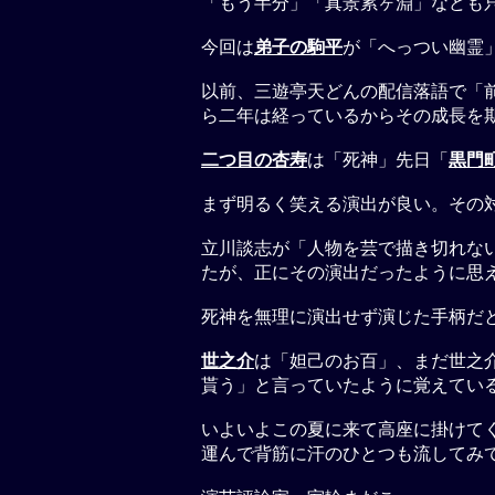
「もう半分」「真景累ヶ淵」なども
今回は
弟子の駒平
が「へっつい幽霊
以前、三遊亭天どんの配信落語で「
ら二年は経っているからその成長を
二つ目の杏寿
は「死神」先日「
黒門
まず明るく笑える演出が良い。その
立川談志が「人物を芸で描き切れな
たが、正にその演出だったように思
死神を無理に演出せず演じた手柄だ
世之介
は「妲己のお百」、まだ世之
貰う」と言っていたように覚えてい
いよいよこの夏に来て高座に掛けて
運んで背筋に汗のひとつも流してみ