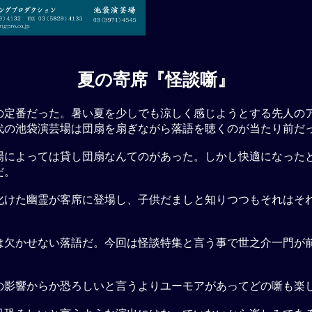
夏の寄席『怪談噺』
の定番だった。暑い夏を少しでも涼しく感じようとする先人の
代の池袋演芸場は団扇を扇ぎながら落語を聴くのが当たり前だ
場によっては貸し団扇なんてのがあった。しかし快適になった
だ。
化けた幽霊が客席に登場し、子供だましと知りつつもそれはそ
は欠かせない落語だ。今回は怪談特集と言う事で世之介一門が
の影響からか恐ろしいと言うよりユーモアがあってどの噺も楽