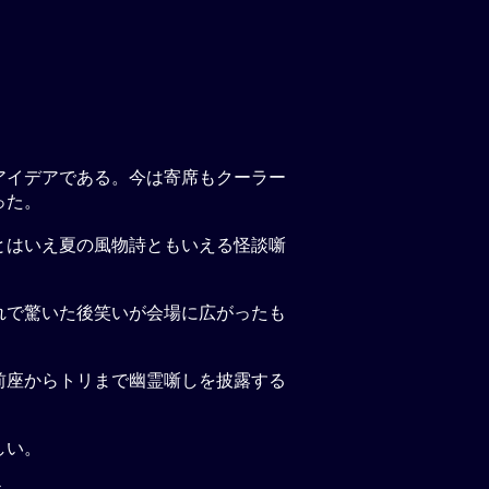
アイデアである。今は寄席もクーラー
った。
とはいえ夏の風物詩ともいえる怪談噺
れで驚いた後笑いが会場に広がったも
前座からトリまで幽霊噺しを披露する
しい。