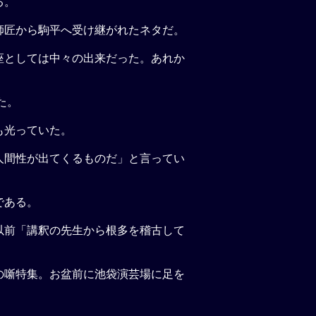
る。
師匠から駒平へ受け継がれたネタだ。
座としては中々の出来だった。あれか
た。
も光っていた。
人間性が出てくるものだ」と言ってい
である。
以前「講釈の先生から根多を稽古して
の噺特集。お盆前に池袋演芸場に足を