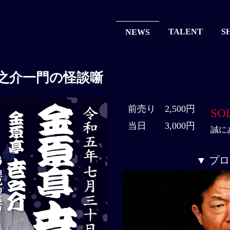
TALENT
S
NEWS
之介一門の怪談噺
前売り
2,500円
SO
当日
3,000円
誠に
▼ プ