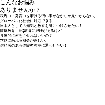
こんな
お悩み
ありませんか？
表現力・発言力
を磨ける習い事が
なかなか
見つからない
。
グローバル化社会に対応できる
日本人としての知識と教養
を
身につけさせたい！
情操教育・EQ教育
に興味があるけど、
具体的に何をさせればいいの？
本物に触れる
機会が欲しい。
信頼感のある体験型教室
に
通わせたい！